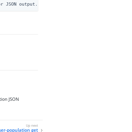
er JSON output. Requires -O json, ndjson, or ndjso
tion JSON
ser-population get